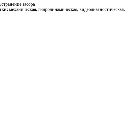
странение засора
тки:
механическая, гидродинамическая, видеодиагностическая.