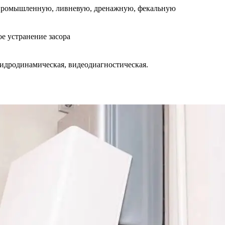
промышленную, ливневую, дренажную, фекальную
е устранение засора
идродинамическая, видеодиагностическая.