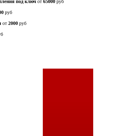
пления под ключ
от
65000
руб
00
руб
я
от
2000
руб
уб