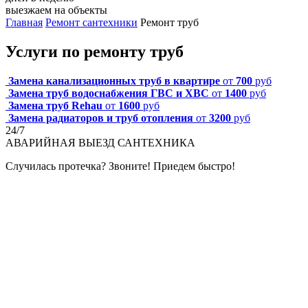
выезжаем на объекты
Главная
Ремонт сантехники
Ремонт труб
Услуги по ремонту труб
Замена канализационных труб в квартире
от
700
руб
Замена труб водоснабжения ГВС и ХВС
от
1400
руб
Замена труб Rehau
от
1600
руб
Замена радиаторов и труб отопления
от
3200
руб
24/7
АВАРИЙНАЯ
ВЫЕЗД САНТЕХНИКА
Случилась протечка? Звоните! Приедем быстро!