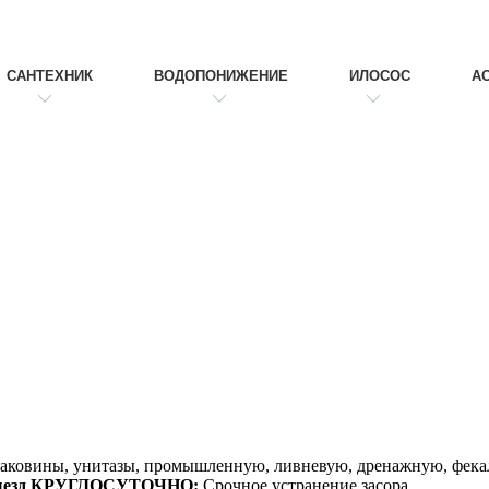
САНТЕХНИК
ВОДОПОНИЖЕНИЕ
ИЛОСОС
А
аковины, унитазы, промышленную, ливневую, дренажную, фек
ыезд КРУГЛОСУТОЧНО:
Срочное устранение засора