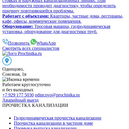
стояках и наружных канализационных линиях. При
необходимости проводит диагностику, чтобы определить
причину повторяющейся проблемы.
Работает с объектами:
Квартиры, частные дома, рестораны,
кафе, офисы, коммерческие помещения.
Оборудование:
Тросовая машина, гидродинамическая
установка, оборудование для диагностики труб.
Позвонить
WhatsApp
Смотреть всех специалистов
Одинцово
,
Союзная, 1в
Работаем
круглосуточно
и без выходных
+7 929 177 5030
odincovo@prochistka.ru
Аварийный выезд
ПРОЧИСТКА КАНАЛИЗАЦИИ
Гидродинамическая прочистка канализации
Прочистка канализации в частном доме
Промыка выпуска канализации