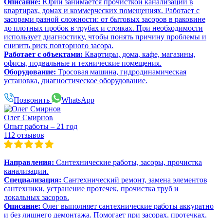
Описание:
Юрий занимается прочисткой канализации в
квартирах, домах и коммерческих помещениях. Работает с
засорами разной сложности: от бытовых засоров в раковине
до плотных пробок в трубах и стояках. При необходимости
использует диагностику, чтобы понять причину проблемы и
снизить риск повторного засора.
Работает с объектами:
Квартиры, дома, кафе, магазины,
офисы, подвальные и технические помещения.
Оборудование:
Тросовая машина, гидродинамическая
установка, диагностическое оборудование.
Позвонить
WhatsApp
Олег Смирнов
Опыт работы – 21 год
112 отзывов
Направления:
Сантехнические работы, засоры, прочистка
канализации.
Специализация:
Сантехнический ремонт, замена элементов
сантехники, устранение протечек, прочистка труб и
локальных засоров.
Описание:
Олег выполняет сантехнические работы аккуратно
и без лишнего демонтажа. Помогает при засорах, протечках,