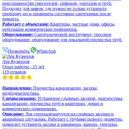
неисправностях смесителей, сифонов, унитазов и труб.
Подходит для заявок, где нужно не только устранить
проблему, но и проверить состояние сантехники после
ремонта.
Работает с объектами:
Квартиры, частные дома, офисы,
небольшие коммерческие помещения.
Оборудование:
Сантехнический инструмент, тросовое
оборудование, оборудование для локальной прочистки труб.
Позвонить
WhatsApp
Лев Кузнецов
Опыт работы - 25 лет
119 отзывов
Направления:
Прочистка канализации, засоры,
видеодиагностика.
Специализация:
Устранение сложных засоров, диагностика
канализации, прочистка труб в квартирах, домах и
коммерческих помещениях.
Описание:
Лев специализируется на сложных засорах и
аварийных ситуациях. Работает с трубами разного диаметра,
помогает устранить засоры в раковинах, ваннах, унитазах,