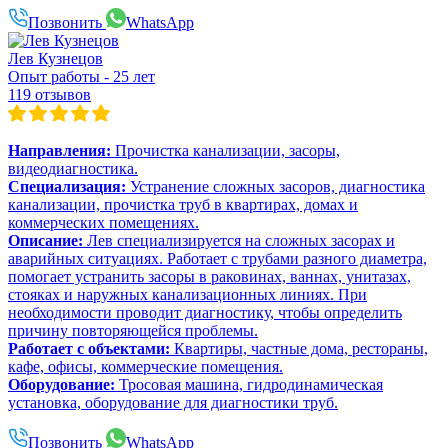
Позвонить
WhatsApp
Лев Кузнецов
Опыт работы - 25 лет
119 отзывов
Направления:
Прочистка канализации, засоры,
видеодиагностика.
Специализация:
Устранение сложных засоров, диагностика
канализации, прочистка труб в квартирах, домах и
коммерческих помещениях.
Описание:
Лев специализируется на сложных засорах и
аварийных ситуациях. Работает с трубами разного диаметра,
помогает устранить засоры в раковинах, ваннах, унитазах,
стояках и наружных канализационных линиях. При
необходимости проводит диагностику, чтобы определить
причину повторяющейся проблемы.
Работает с объектами:
Квартиры, частные дома, рестораны,
кафе, офисы, коммерческие помещения.
Оборудование:
Тросовая машина, гидродинамическая
установка, оборудование для диагностики труб.
Позвонить
WhatsApp