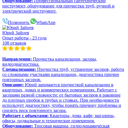
Оборудование:
Профессиональный сантехнический
инструмент, оборудование для прочистки труб, ручной и
электрический инструмент.
Позвонить
WhatsApp
Юрий Зайцев
Опыт работы - 23 года
108 отзывов
Направления:
Прочистка канализации, засоры,
видеодиагностика.
Специализация:
Прочистка труб, устранение засоров, работа
со сложными участками канализации, диагностика причин
повторных засоров.
Описание:
Юрий занимается прочисткой канализации в
квартирах, домах и коммерческих помещениях. Работает с
засорами разной сложности: от бытовых засоров в раковине
до плотных пробок в трубах и стояках. При необходимости
использует диагностику, чтобы понять причину проблемы и
снизить риск повторного засора.
Работает с объектами:
Квартиры, дома, кафе, магазины,
офисы, подвальные и технические помещения.
Оборудование:
Тросовая машина, гидродинамическая