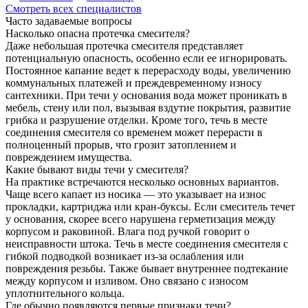
Смотреть всех специалистов
Часто задаваемые вопросы
Насколько опасна протечка смесителя?
Даже небольшая протечка смесителя представляет
потенциальную опасность, особенно если ее игнорировать.
Постоянное капание ведет к перерасходу воды, увеличению
коммунальных платежей и преждевременному износу
сантехники. При течи у основания вода может проникать в
мебель, стену или пол, вызывая вздутие покрытия, развитие
грибка и разрушение отделки. Кроме того, течь в месте
соединения смесителя со временем может перерасти в
полноценный прорыв, что грозит затоплением и
повреждением имущества.
Какие бывают виды течи у смесителя?
На практике встречаются несколько основных вариантов.
Чаще всего капает из носика — это указывает на износ
прокладки, картриджа или кран-буксы. Если смеситель течет
у основания, скорее всего нарушена герметизация между
корпусом и раковиной. Влага под ручкой говорит о
неисправности штока. Течь в месте соединения смесителя с
гибкой подводкой возникает из-за ослабления или
повреждения резьбы. Также бывает внутреннее подтекание
между корпусом и изливом. Оно связано с износом
уплотнительного кольца.
Где обычно появляются первые признаки течи?