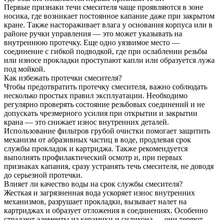
Первые признаки течи смесителя чаще проявляются в зоне
носика, где возникает постоянное капание даже при закрытом
кране. Также настораживает влага у основания корпуса или в
районе ручки управления — это может указывать на
внутреннюю протечку. Еще одно уязвимое место —
соединение с гибкой подводкой, где при ослаблении резьбы
или износе прокладки проступают капли или образуется лужа
под мойкой.
Как избежать протечки смесителя?
Чтобы предотвратить протечку смесителя, важно соблюдать
несколько простых правил эксплуатации. Необходимо
регулярно проверять состояние резьбовых соединений и не
допускать чрезмерного усилия при открытии и закрытии
крана — это снижает износ внутренних деталей.
Использование фильтров грубой очистки помогает защитить
механизм от абразивных частиц в воде, продлевая срок
службы прокладок и картриджа. Также рекомендуется
выполнять профилактический осмотр и, при первых
признаках капания, сразу устранять течь смесителя, не доводя
до серьезной протечки.
Влияет ли качество воды на срок службы смесителя?
Жесткая и загрязненная вода ускоряет износ внутренних
механизмов, разрушает прокладки, вызывает налет на
картриджах и образует отложения в соединениях. Особенно
страдают элементы из керамики и силикона — они теряют